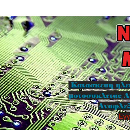
Κατασκευη ηλε
μοτοσυκλετας Α
Αναφλεξ
Εγγ