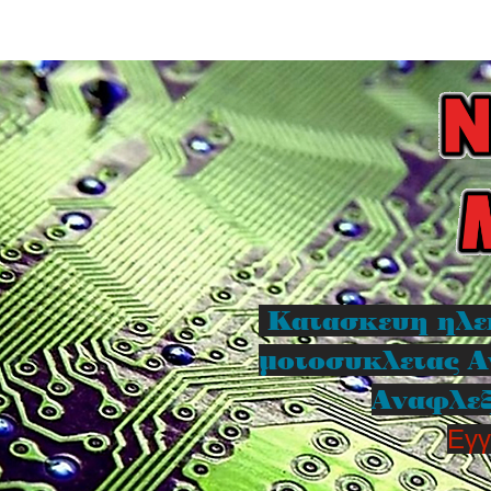
Κατασκευη ηλε
μοτοσυκλετας Α
Αναφλεξ
Εγγ