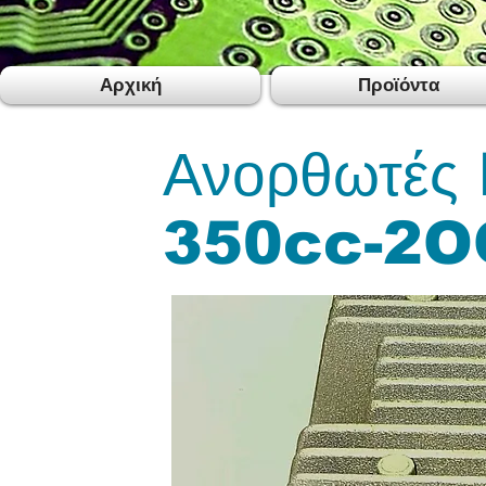
Αρχική
Προϊόντα
Ανορθωτές
350cc-2O