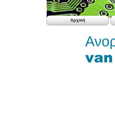
Αρχική
Ανο
van