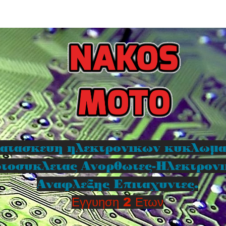
ατασκευη ηλεκτρονικων κυκλωμ
τοσυκλετας Ανορθωτες-Ηλεκτρον
Αναφλεξης Επιταχυντες.
Εγγυηση 2 Ετων