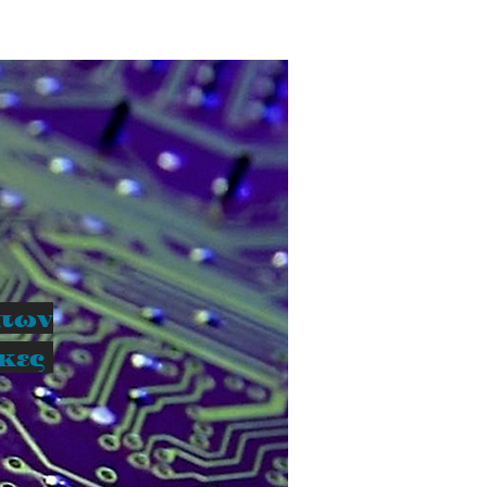
ατων
ικες