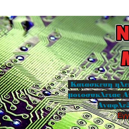
Κατασκευη ηλε
μοτοσυκλετας Α
Αναφλεξ
Εγγ