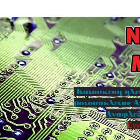
Κατασκευη ηλε
μοτοσυκλετας Α
Αναφλεξ
Εγγ