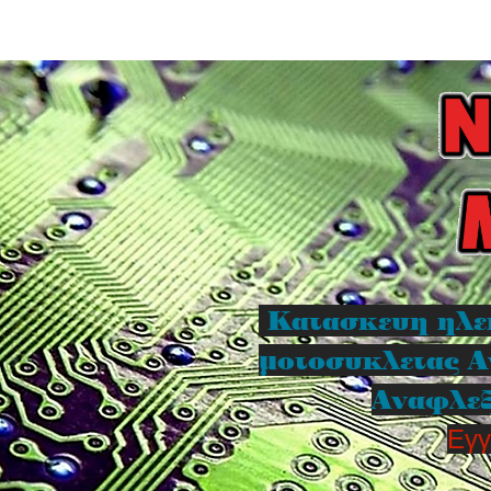
Κατασκευη ηλε
μοτοσυκλετας Α
Αναφλεξ
Εγγ