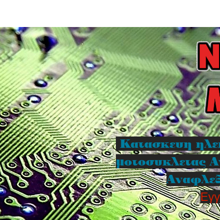
Κατασκευη ηλε
μοτοσυκλετας Α
Αναφλεξ
Εγγ