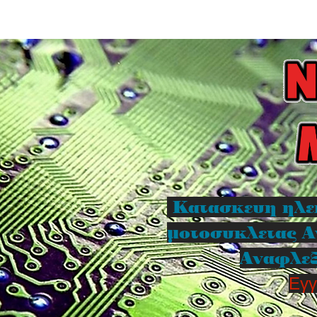
Κατασκευη ηλε
μοτοσυκλετας Α
Αναφλεξ
Εγγ