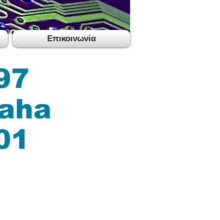
Επικοινωνία
97
aha
01