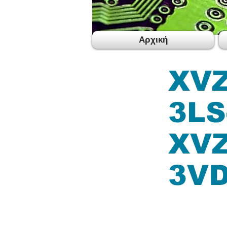
Αρχική
XVZ
3LS
XVZ
3VD