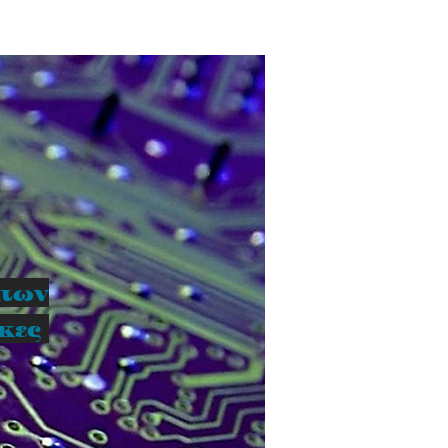
ατων
ικες