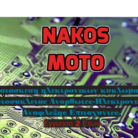
ατασκευη ηλεκτρονικων κυκλωμ
τοσυκλετας Ανορθωτες-Ηλεκτρον
Αναφλεξης Επιταχυντες.
Εγγυηση 2 Ετων