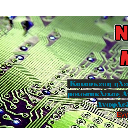
Κατασκευη ηλε
μοτοσυκλετας Α
Αναφλεξ
Εγγ