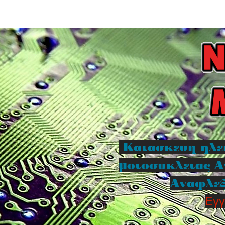
Κατασκευη ηλε
μοτοσυκλετας Α
Αναφλεξ
Εγγ