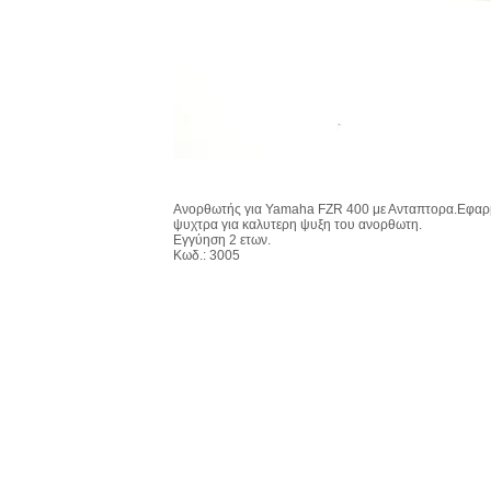
Ανορθωτής για Yamaha FZR 400 με Ανταπτορα.Εφαρμ
ψυχτρα για καλυτερη ψυξη του ανορθωτη.
Εγγύηση 2 ετων.
Κωδ.: 3005