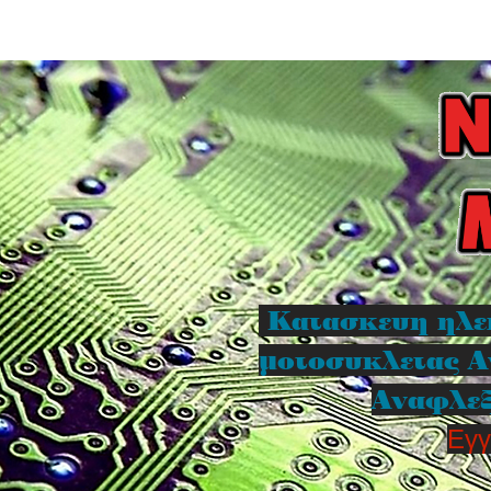
Κατασκευη ηλε
μοτοσυκλετας Α
Αναφλεξ
Εγγ