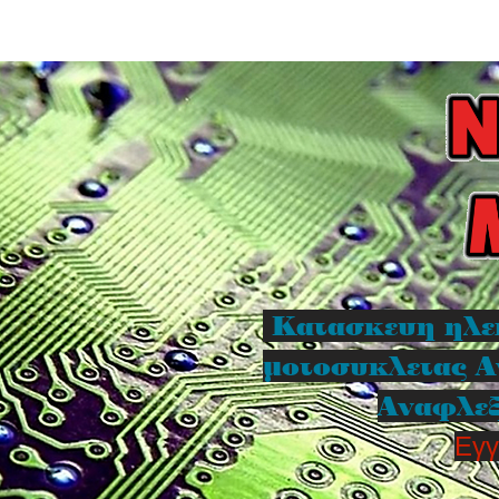
Κατασκευη ηλε
μοτοσυκλετας Α
Αναφλεξ
Εγγ