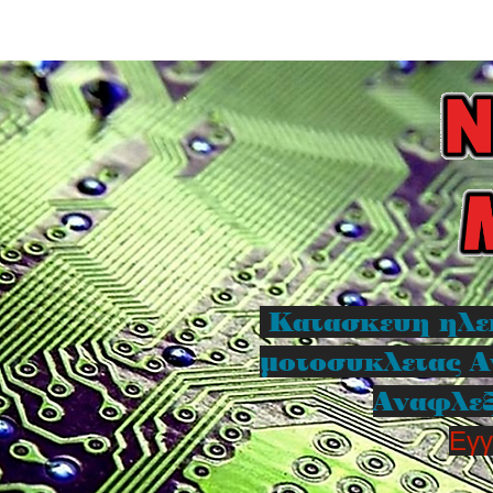
Κατασκευη ηλε
μοτοσυκλετας Α
Αναφλεξ
Εγγ