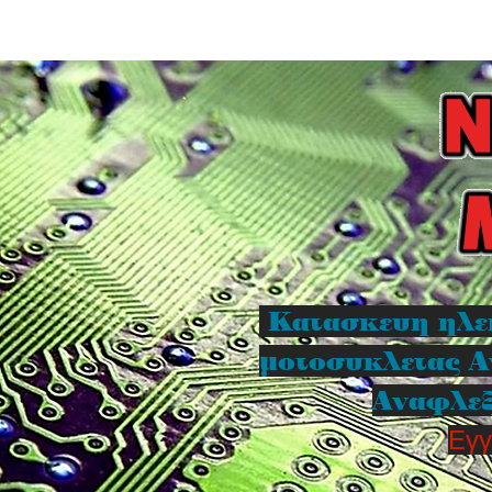
Κατασκευη ηλε
μοτοσυκλετας Α
Αναφλεξ
Εγγ