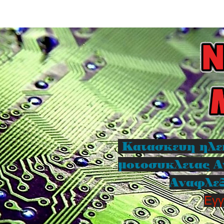
Κατασκευη ηλε
μοτοσυκλετας Α
Αναφλεξ
Εγγ