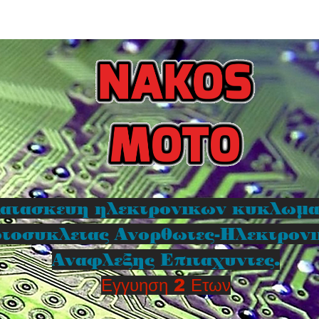
ατασκευη ηλεκτρονικων κυκλωμ
τοσυκλετας Ανορθωτες-Ηλεκτρον
Αναφλεξης Επιταχυντες.
Εγγυηση 2 Ετων