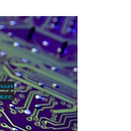
ατων
ικες