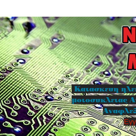
Κατασκευη ηλε
μοτοσυκλετας Α
Αναφλεξ
Εγγ