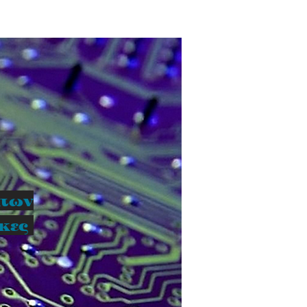
ατων
ικες