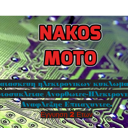
ατασκευη ηλεκτρονικων κυκλωμ
τοσυκλετας Ανορθωτες-Ηλεκτρον
Αναφλεξης Επιταχυντες.
Εγγυηση 2 Ετων