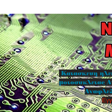
Κατασκευη ηλε
μοτοσυκλετας Α
Αναφλεξ
Εγγ